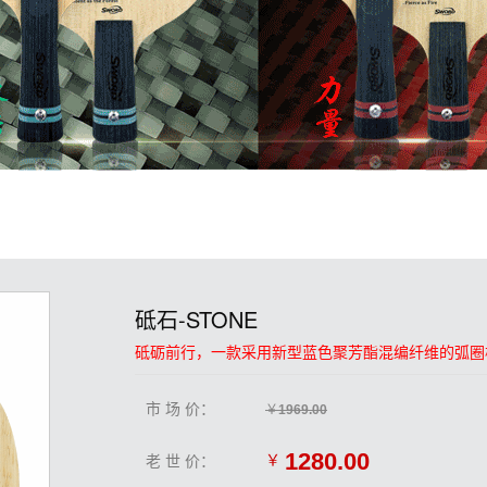
砥石-STONE
砥砺前行，一款采用新型蓝色聚芳酯混编纤维的弧圈
市 场 价：
￥
1969.00
1280.00
老 世 价：
￥