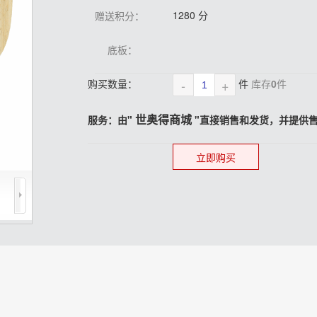
1280 分
赠送积分：
底板：
-
+
购买数量：
件
库存
0
件
世奥得商城
服务：由"
"直接销售和发货，并提供