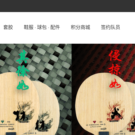
套胶
鞋服 · 球包 · 配件
积分商城
签约队员